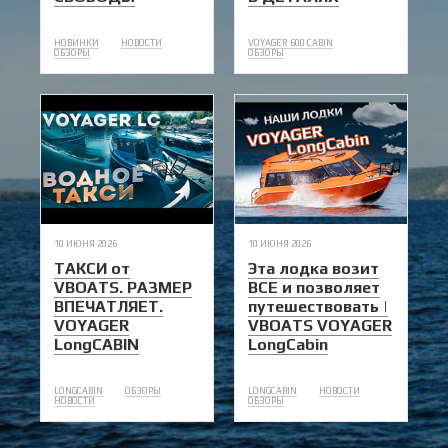
НОВИНКИ
НОВОСТИ
VOYAGER 600 CABIN
ОБЗОРЫ
ОБЗОРЫ
10 ИЮНЯ 2026
10 ИЮНЯ 2026
ТАКСИ от
Эта лодка возит
VBOATS. РАЗМЕР
ВСЕ и позволяет
ВПЕЧАТЛЯЕТ.
путешествовать |
VOYAGER
VBOATS VOYAGER
LongCABIN
LongCabin
LONGCABIN
ОБЗОРЫ
LONGCABIN
НОВОСТИ
НОВОСТИ
ОБЗОРЫ