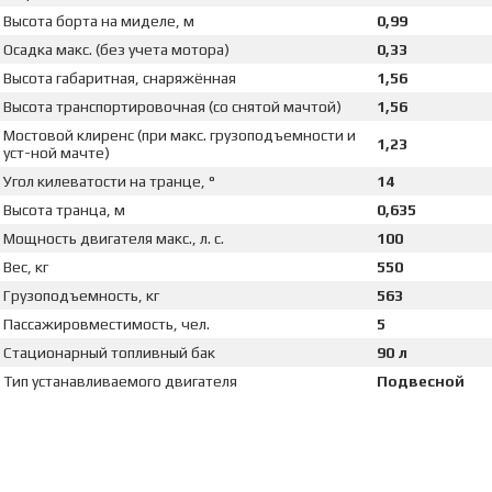
Высота борта на миделе, м
0,99
Осадка макс. (без учета мотора)
0,33
Высота габаритная, снаряжённая
1,56
Высота транспортировочная (со снятой мачтой)
1,56
Мостовой клиренс (при макс. грузоподъемности и
1,23
уст-ной мачте)
Угол килеватости на транце, °
14
Высота транца, м
0,635
Мощность двигателя макс., л. с.
100
Вес, кг
550
Грузоподъемность, кг
563
Пассажировместимость, чел.
5
Стационарный топливный бак
90 л
Тип устанавливаемого двигателя
Подвесной