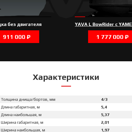
ка без двигателя
YAVA L BowRider с YAME
911 000 ₽
1 777 000 ₽
Характеристики
Толщина днища/бортов, мм
4/3
Длина габаритная, м
5,4
Длина наибольшая, м
5,37
Ширина габаритная, м
2,01
Ширина наибольшая, м
1,97