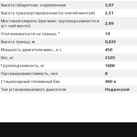
Высота габаритная, снаряжённая
3,07
Высота транспортировочная (со снятой мачтой)
2,51
Мостовой клиренс (при макс. грузоподъемности и
2,69
уст-ной мачте)
Угол килеватости на транце, °
19
Высота транца, м
0,635
Мощность двигателя макс., л. с.
450
Вес, кг
2320
Грузоподъемность, кг
1600
Пассажировместимость, чел.
8
Стационарный топливный бак
460 л
Тип устанавливаемого двигателя
Подвесной