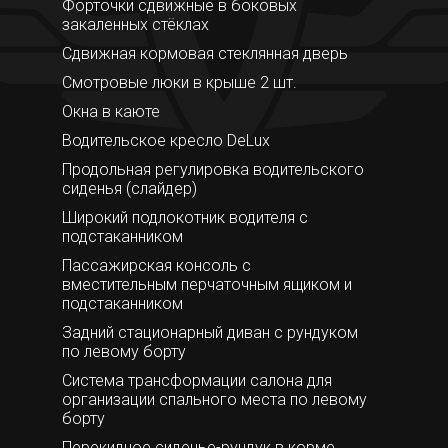
Форточки сдвижные в боковых
закаленных стёклах
Сдвижная кормовая стеклянная дверь
Смотровые люки в крыше 2 шт.
Окна в каюте
Водительское кресло DeLux
Продольная регулировка водительского
сиденья (слайдер)
Широкий подлокотник водителя с
подстаканником
Пассажирская консоль с
вместительным перчаточным ящиком и
подстаканником
Задний стационарный диван с рундуком
по левому борту
Система трансформации салона для
организации спального места по левому
борту
Перекидное сиденье-рундук в корме