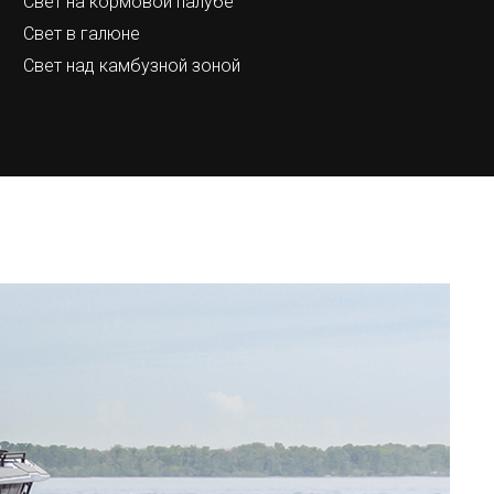
Свет на кормовой палубе
Свет в галюне
Свет над камбузной зоной