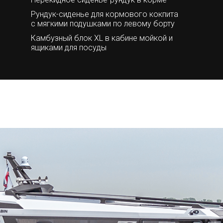
Рундук-сиденье для кормового кокпита
с мягкими подушками по левому борту
Камбузный блок XL в кабине мойкой и
ящиками для посуды