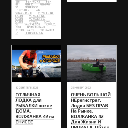
650
FISHPRO X3
FISH
46
FISH 50
FISHPRO
X5
FISHPRO X7
LONGCABIN
V42
VOYAGER 600
VOYAGER 600
CABIN
VOYAGER 600
CABIN
VOYAGER 850
CABIN
YAVA L
YAVA
XL
YAVA XL COB
YAVA XL
FISH
ВОЛЖАНКА 42
ВОЛЖАНКА 53
ВОЛЖАНКА
51
FISHPRO X7 (26)
12 СЕНТЯБРЯ 2023
25 НОЯБРЯ 2022
ОТЛИЧНАЯ
ОЧЕНЬ БОЛЬШОЙ
ЛОДКА для
НЕрегистрат.
РЫБАЛКИ возле
Лодка БЕЗ ПРАВ
ДОМА.
На Рынке.
ВОЛЖАНКА 42 на
ВОЛЖАНКА 42
ЕНИСЕЕ
Для Жизни И
ПРОКАТА. Обзор.