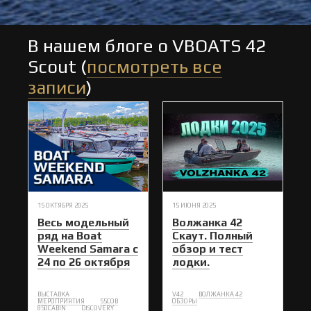
В нашем блоге о VBOATS 42
Scout (
посмотреть все
записи
)
15 ОКТЯБРЯ 2025
15 ИЮНЯ 2025
Весь модельный
Волжанка 42
ряд на Boat
Скаут. Полный
Weekend Samara с
обзор и тест
24 по 26 октября
лодки.
ВЫСТАВКА
V42
ВОЛЖАНКА 42
МЕРОПРИЯТИЯ
55COB
ОБЗОРЫ
850CABIN
DISCOVERY