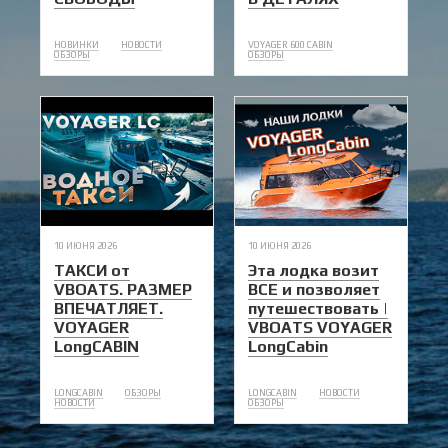
НОВИНКИ
НОВОСТИ
VOYAGER 600 CABIN
ОБЗОРЫ
ОБЗОРЫ
10 ИЮНЯ 2026
10 ИЮНЯ 2026
ТАКСИ от
Эта лодка возит
VBOATS. РАЗМЕР
ВСЕ и позволяет
ВПЕЧАТЛЯЕТ.
путешествовать |
VOYAGER
VBOATS VOYAGER
LongCABIN
LongCabin
LONGCABIN
ОБЗОРЫ
LONGCABIN
НОВОСТИ
НОВОСТИ
ОБЗОРЫ