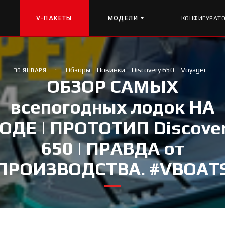
V-ПАКЕТЫ
МОДЕЛИ
КОНФИГУРАТ
·
Обзоры
Новинки
Discovery 650
Voyager
30 ЯНВАРЯ
ОБЗОР САМЫХ
всепогодных лодок НА
ОДЕ | ПРОТОТИП Discove
650 | ПРАВДА от
ПРОИЗВОДСТВА. #VBOAT