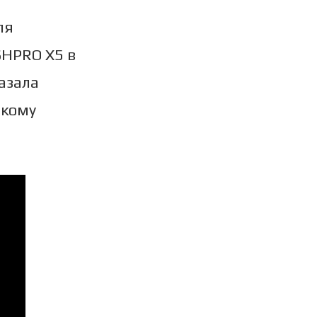
ля
SHPRO X5 в
азала
акому