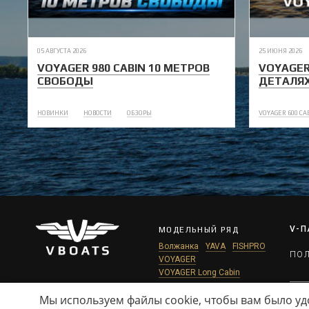
05 АВГУСТА 2026
25 ИЮНЯ 2026
VOYAGER 980 CABIN 10 МЕТРОВ
VOYAGER
СВОБОДЫ
ДЕТАЛЯ
НОВИНКИ
НОВОСТИ
ОБЗОРЫ
VOYAGER 600 CA
V-П
МОДЕЛЬНЫЙ РЯД
Волжанка
YAVA
FISHPRO
ПО
VOYAGER
VOYAGER Long Cabin
Данны
Мы используем файлы cookie, чтобы вам было уд
опред
техни