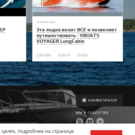
10 ИЮНЯ 2026
ЕР
Эта лодка возит ВСЕ и позволяет
путешествовать | VBOATS
VOYAGER LongCabin
LONGCABIN
НОВОСТИ
ОБЗОРЫ
КОНФИГУРАТОР
ДЕЛЬЦАМ
МЫ В СОЦСЕТЯХ
я не являются офертой,
 целях, подробнее на странице
лером. Комплектация и
ета могут значительно