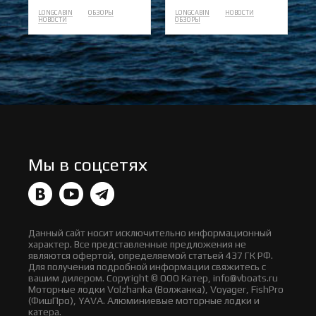
LONGCABIN
ОБЗОРЫ
LONGCABIN
НОВОСТИ
НОВОСТИ
ОБЗОРЫ
Мы в соцсетях
Данный сайт носит исключительно информационный
характер. Все представленные предложения не
являются офертой, определяемой статьей 437 ГК РФ.
Для получения подробной информации свяжитесь с
вашим дилером. Copyright © ООО Катер, info@vboats.ru
Моторные лодки Volzhanka (Волжанка), Voyager, FishPro
(ФишПро), YAVA. Алюминиевые моторные лодки и
катера.