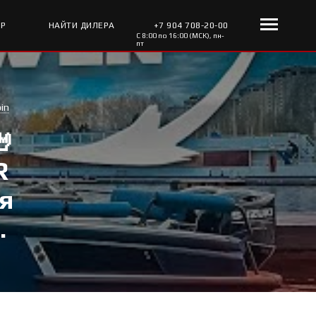
ОР
НАЙТИ ДИЛЕРА
+7 904 708-20-00
С 8:00 по 16:00 (МСК), пн-
пт
in
🤘
R
я
.