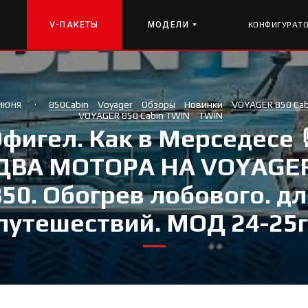
V-ПАКЕТЫ
МОДЕЛИ
КОНФИГУРАТ
·
850Cabin
Voyager
Обзоры
Новинки
VOYAGER 850 Cab
 ИЮНЯ
VOYAGER 850 Cabin TWIN
TWIN
фигел. Как в Мерседесе 
ДВА МОТОРА НА VOYAGE
850. Обогрев лобового. дл
путешествий. МОД 24-25г