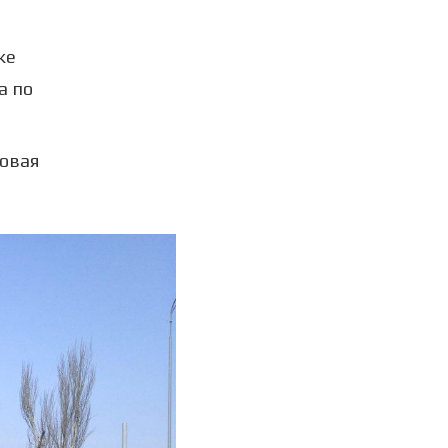
же
а по
новая