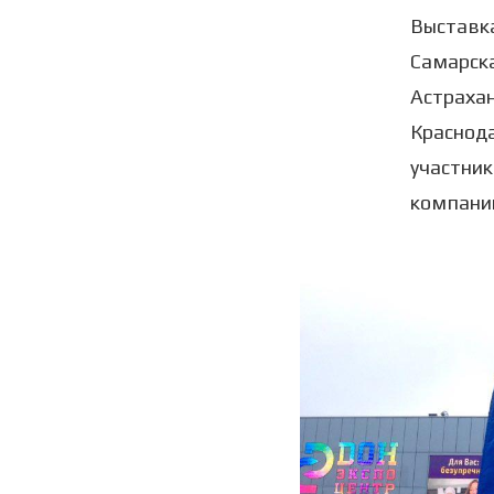
Выставка
Самарска
Астрахан
Краснода
участник
компании