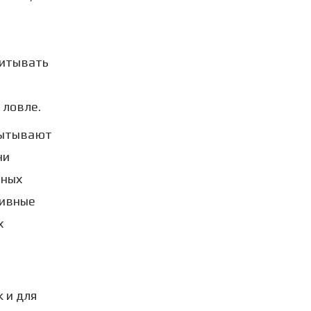
читывать
 ловле.
пытывают
ни
зных
ливные
х
 и для