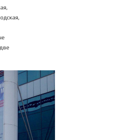
ая,
одская,
ые
-две