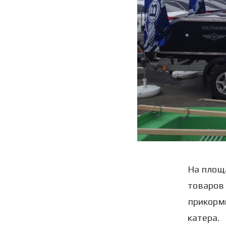
На площ
товаров 
прикормк
катера.