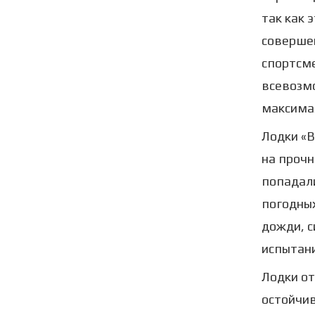
так как 
соверше
спортсме
всевозмо
максимал
Лодки «
на прочн
попадали
погодных
дожди, с
испытан
Лодки от
остойчив