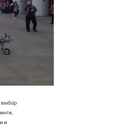
 выбор
инги,
и и