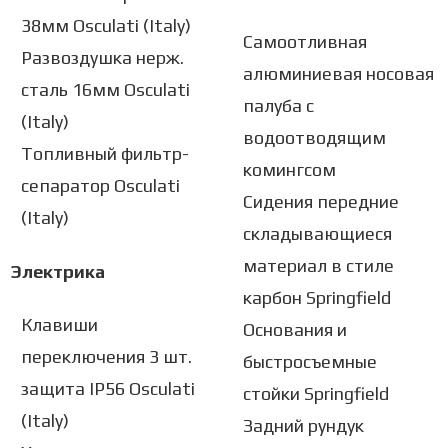
38мм Osculati (Italу)
Самоотливная
Развоздушка нерж.
алюминиевая носовая
сталь 16мм Osculati
палуба с
(Italy)
водоотводящим
Топливный фильтр-
комингсом
сепаратор Osculati
Сидения передние
(Italy)
складывающиеся
материал в стиле
Электрика
карбон Springfield
Клавиши
Основания и
переключения 3 шт.
быстросъемные
защита IP56 Osculati
стойки Springfield
(Italy)
Задний рундук