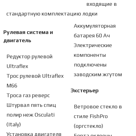
входящие в
стандартную комплектацию лодки
Аккумуляторная
Рулевая система и
батарея 60 Ач
двигатель
Электрические
компоненты
Редуктор рулевой
подключены
Ultraflex
заводским жгутом
Трос рулевой Ultraflex
М66
Экстерьер
Троса газ реверс
Штурвал пять спиц
Ветровое стекло в
полир неж Osculati
стиле FishPro
(Italy)
(оргстекло)
Установка двигателя
Борта оклеены