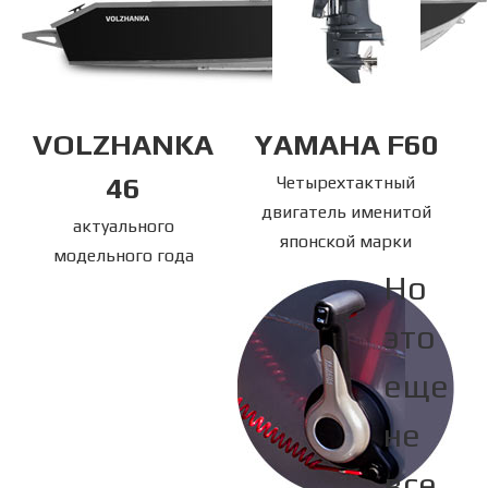
VOLZHANKA
YAMAHA F60
46
Четырехтактный
двигатель именитой
актуального
японской марки
модельного года
Но
это
еще
не
все