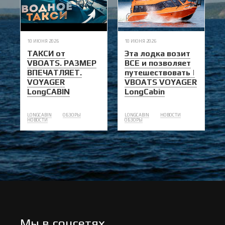
10 ИЮНЯ 2026
10 ИЮНЯ 2026
ТАКСИ от
Эта лодка возит
VBOATS. РАЗМЕР
ВСЕ и позволяет
ВПЕЧАТЛЯЕТ.
путешествовать |
VOYAGER
VBOATS VOYAGER
LongCABIN
LongCabin
LONGCABIN
ОБЗОРЫ
LONGCABIN
НОВОСТИ
НОВОСТИ
ОБЗОРЫ
Мы в соцсетях