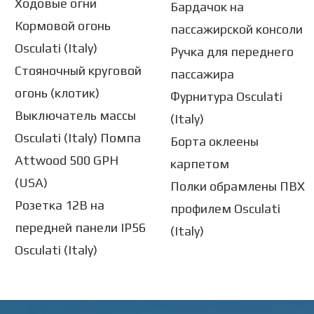
Ходовые огни
Бардачок на
Кормовой огонь
пассажирской консоли
Osculati (Italy)
Ручка для переднего
Стояночный круговой
пассажира
огонь (клотик)
Фурнитура Osculati
Выключатель массы
(Italy)
Osculati (Italy) Помпа
Борта оклеены
Attwood 500 GPH
карпетом
(USA)
Полки обрамлены ПВХ
Розетка 12В на
профилем Osculati
передней панели IP56
(Italy)
Osculati (Italy)