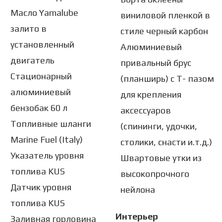
Масло Yamalube
виниловой пленкой в
залито в
стиле черный карбон
установленный
Алюминиевый
двигатель
привальный брус
Стационарный
(планширь) с Т- пазом
алюминиевый
для крепления
бензобак 60 л
аксессуаров
Топливные шланги
(спининги, удочки,
Marine Fuel (Italy)
столики, снасти и.т.д.)
Указатель уровня
Швартовые утки из
топлива KUS
высокопрочного
Датчик уровня
нейлона
топлива KUS
Интерьер
Заливная горловина