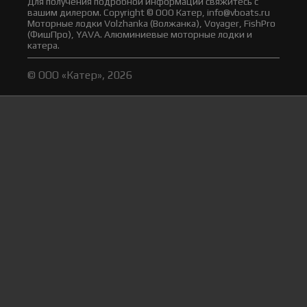
Для получения подробной информации свяжитесь с
вашим дилером. Copyright © ООО Катер, info@vboats.ru
Моторные лодки Volzhanka (Волжанка), Voyager, FishPro
(ФишПро), YAVA. Алюминиевые моторные лодки и
катера.
© ООО «Катер», 2026