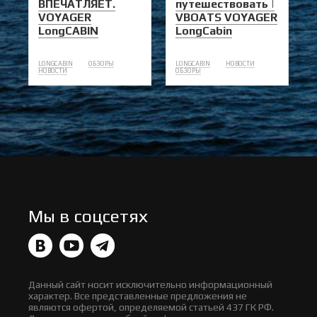
ВПЕЧАТЛЯЕТ.
путешествовать |
VOYAGER
VBOATS VOYAGER
LongCABIN
LongCabin
LONGCABIN
ОБЗОРЫ
LONGCABIN
НОВОСТИ
НОВОСТИ
ОБЗОРЫ
Мы в соцсетях
Данный сайт носит исключительно информационный
характер. Все представленные предложения не
являются офертой, определяемой статьей 437 ГК РФ.