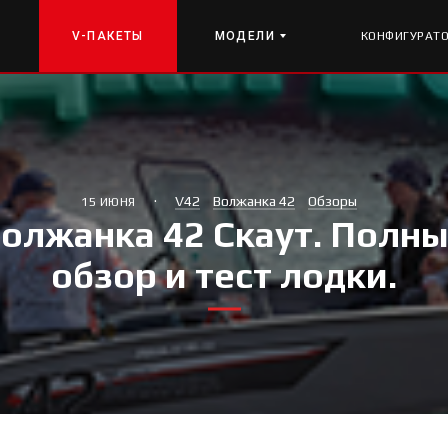
V-ПАКЕТЫ
МОДЕЛИ
КОНФИГУРАТ
·
V42
Волжанка 42
Обзоры
15 ИЮНЯ
олжанка 42 Скаут. Полн
обзор и тест лодки.