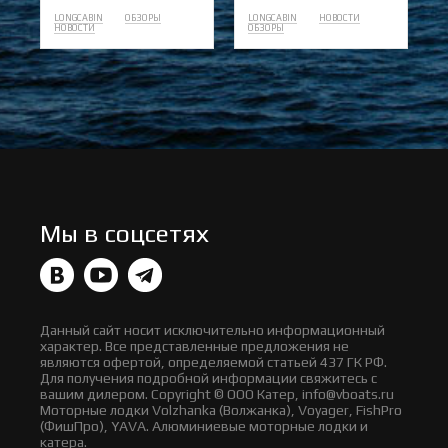
LONGCABIN
ОБЗОРЫ
LONGCABIN
НОВОСТИ
НОВОСТИ
ОБЗОРЫ
Мы в соцсетях
Данный сайт носит исключительно информационный
характер. Все представленные предложения не
являются офертой, определяемой статьей 437 ГК РФ.
Для получения подробной информации свяжитесь с
вашим дилером. Copyright © ООО Катер, info@vboats.ru
Моторные лодки Volzhanka (Волжанка), Voyager, FishPro
(ФишПро), YAVA. Алюминиевые моторные лодки и
катера.