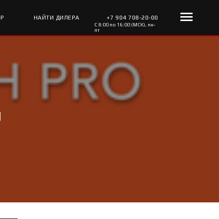
ОР
НАЙТИ ДИЛЕРА
+7 904 708-20-00
С 8:00 по 16:00 (МСК), пн-
пт
я