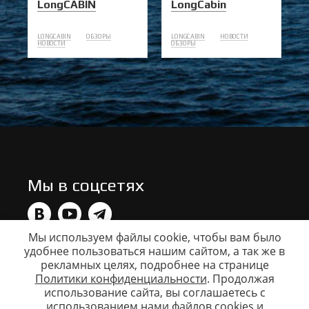
LongCABIN
LongCabin
LONGCABIN
ОБЗОРЫ
LONGCABIN
НОВОСТИ
НОВОСТИ
ОБЗОРЫ
Мы в соцсетях
Мы используем файлы cookie, чтобы вам было
удобнее пользоваться нашим сайтом, а так же в
Данный сайт носит исключительно информационный
характер. Все представленные предложения не
рекламных целях, подробнее на странице
являются офертой, определяемой статьей 437 ГК РФ.
Политики конфиденциальности
. Продолжая
Для получения подробной информации свяжитесь с
использование сайта, вы соглашаетесь c
вашим дилером. Copyright © ООО Катер, info@vboats.ru
использованием нами файлов cookies и
Моторные лодки Volzhanka (Волжанка), Voyager, FishPro