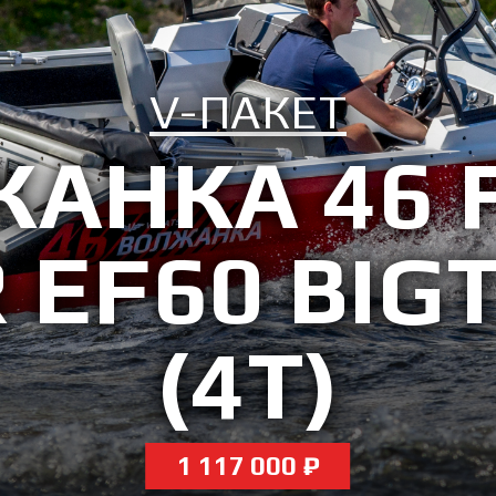
V-ПАКЕТ
АНКА 46 F
 EF60 BIG
(4T)
1 117 000 ₽