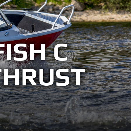
ISH C
THRUST