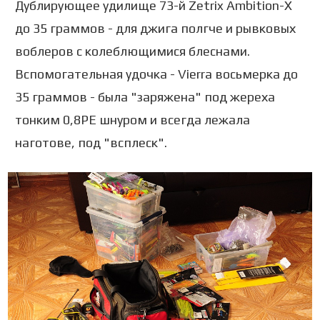
Дублирующее удилище 73-й Zetrix Ambition-X
до 35 граммов - для джига полгче и рывковых
воблеров с колеблющимися блеснами.
Вспомогательная удочка - Vierra восьмерка до
35 граммов - была "заряжена" под жереха
тонким 0,8РЕ шнуром и всегда лежала
наготове, под "всплеск".