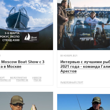
2
08 НОЯБРЯ 2021
 Moscow Boat Show с 3
Интервью с лучшими ры
та в Москве
2021 года - команда Гал
Арестов
ПОРТ
МЕРОПРИЯТИЯ
V600COB
FISHPRO X5
FISHPRO XR
FISH 46
РЫБОЛОВНЫЙ СПОРТ