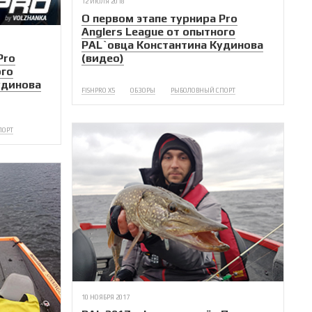
12 ИЮЛЯ 2018
О первом этапе турнира Pro
Anglers League от опытного
PAL`овца Константина Кудинова
Pro
(видео)
ого
удинова
FISHPRO X5
ОБЗОРЫ
РЫБОЛОВНЫЙ СПОРТ
ПОРТ
10 НОЯБРЯ 2017