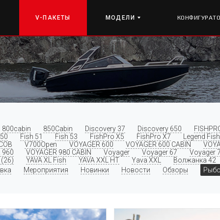
V-ПАКЕТЫ
МОДЕЛИ
КОНФИГУРАТ
800cabin
850Cabin
Discovery 37
Discovery 650
FISHPR
 50
Fish 51
Fish 53
FishPro X5
FishPro X7
Legend Fish
COB
V700Open
VOYAGER 600
VOYAGER 600 CABIN
VOYA
 960
VOYAGER 980 CABIN
Voyager
Voyager 67
Voyager 
(26)
YAVA XL Fish
YAVA XXL HT
Yava XXL
Волжанка 42
вка
Мероприятия
Новинки
Новости
Обзоры
Рыбо