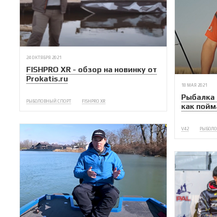
24 ОКТЯБРЯ 2021
FISHPRO XR - обзор на новинку от
Prokatis.ru
18 МАЯ 2021
Рыбалка 
РЫБОЛОВНЫЙ СПОРТ
FISHPRO XR
как пойм
V42
РЫБОЛО