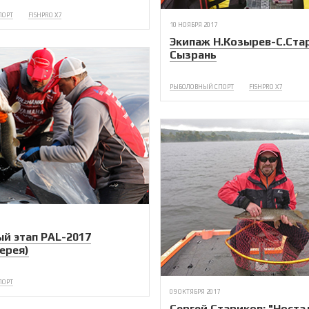
ПОРТ
FISHPRO X7
10 НОЯБРЯ 2017
Экипаж Н.Козырев-С.Ста
Сызрань
РЫБОЛОВНЫЙ СПОРТ
FISHPRO X7
й этап PAL-2017
ерея)
ПОРТ
09 ОКТЯБРЯ 2017
Сергей Стариков: "Ност