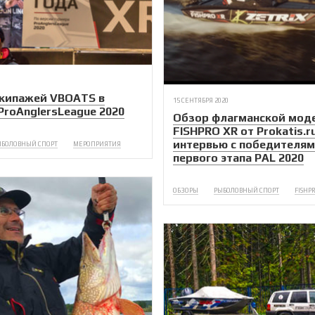
экипажей VBOATS в
15 СЕНТЯБРЯ 2020
ProAnglersLeague 2020
Обзор флагманской мод
FISHPRO XR от Prokatis.r
интервью с победителя
ЫБОЛОВНЫЙ СПОРТ
МЕРОПРИЯТИЯ
первого этапа PAL 2020
ОБЗОРЫ
РЫБОЛОВНЫЙ СПОРТ
FISHPR