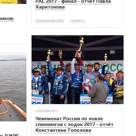
PAL 2017 - финал - отчёт Павла
Харитонова
риков:
РЫБОЛОВНЫЙ СПОРТ
FISHPRO X7
23 ОКТЯБРЯ 2017
Чемпионат России по ловле
спиннингов с лодок 2017 - отчёт
Константина Тополова
альДЖИГ -