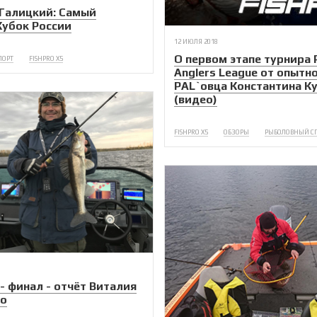
Галицкий: Самый
убок России
12 ИЮЛЯ 2018
О первом этапе турнира 
ПОРТ
FISHPRO X5
Anglers League от опытн
PAL`овца Константина К
(видео)
FISHPRO X5
ОБЗОРЫ
РЫБОЛОВНЫЙ С
 - финал - отчёт Виталия
го