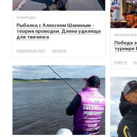
09 МАРТА 2021
Рыбалка с Алексеем Шаниным -
теория проводки. Длина удилища
26 ОКТЯБРЯ 2020
для твичинга
Победа 
турнире 
РЫБОЛОВНЫЙ СПОРТ
FISHPRO X5
НОВОСТИ
Р