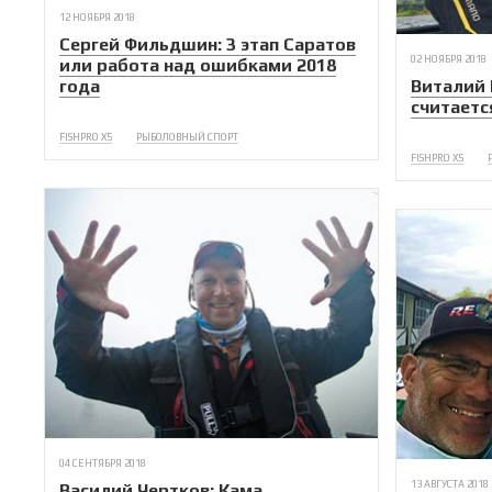
12 НОЯБРЯ 2018
Сергей Фильдшин: 3 этап Саратов
02 НОЯБРЯ 2018
или работа над ошибками 2018
года
Виталий 
считаетс
FISHPRO X5
РЫБОЛОВНЫЙ СПОРТ
FISHPRO X5
04 СЕНТЯБРЯ 2018
13 АВГУСТА 2018
Василий Чертков: Кама.