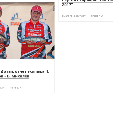
2017"
РЫБОЛОВНЫЙ СПОРТ
FISHPRO X7
2 этап: отчёт экипажа П.
в - В. Михалёв
ПОРТ
FISHPRO X7