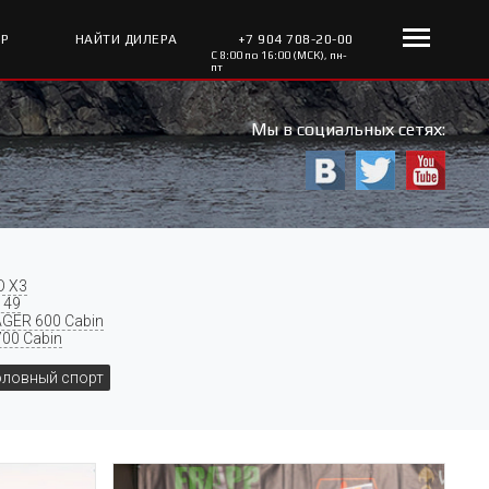
ОР
НАЙТИ ДИЛЕРА
+7 904 708-20-00
С 8:00 по 16:00 (МСК), пн-
пт
Мы в социальных сетях:
O X3
 49
GER 600 Cabin
700 Cabin
ловный спорт