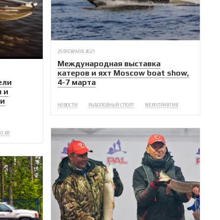
25 ФЕВРАЛЯ 2021
Международная выставка
катеров и яхт Moscow boat show,
ели
4-7 марта
u и
ми
НОВОСТИ
РЫБОЛОВНЫЙ СПОРТ
МЕРОПРИЯТИЯ
O XR