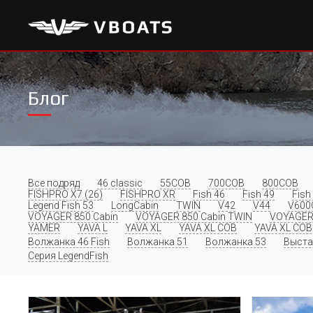
Блог
Все подряд
46 classic
55COB
700COB
800COB
FISHPRO X7 (26)
FISHPRO XR
Fish 46
Fish 49
Fish
Legend Fish 53
LongCabin
TWIN
V42
V44
V600
VOYAGER 850 Cabin
VOYAGER 850 Cabin TWIN
VOYAGER
YAMER
YAVA L
YAVA XL
YAVA XL COB
YAVA XL COB 
Волжанка 46 Fish
Волжанка 51
Волжанка 53
Выста
Серия LegendFish