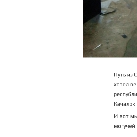
Путь из 
хотел ве
республи
Качалок 
И вот мы
могучей 