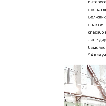
интересе
впечатл
Волжанки
практиче
спасибо 
лице дир
Самойлов
54 для у