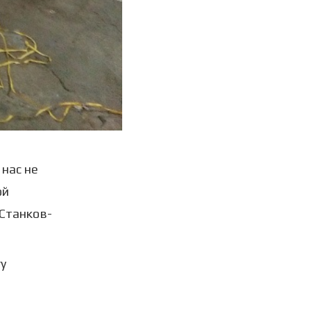
 нас не
ой
 Станков-
у