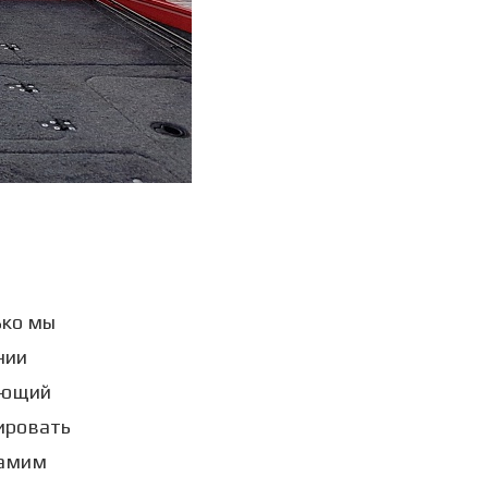
ько мы
нии
дующий
лировать
самим