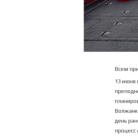
Всем при
13 июня 
преподне
планиров
Волжанка
день ран
процесс 