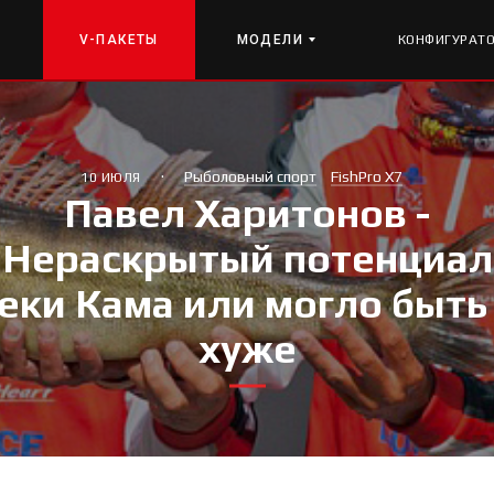
V-ПАКЕТЫ
МОДЕЛИ
КОНФИГУРАТ
·
Рыболовный спорт
FishPro X7
10 ИЮЛЯ
Павел Харитонов -
Нераскрытый потенциал
еки Кама или могло быть
хуже