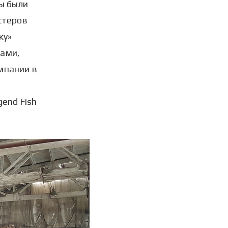
мы были
стеров
ку»
зами,
мпании в
end Fish