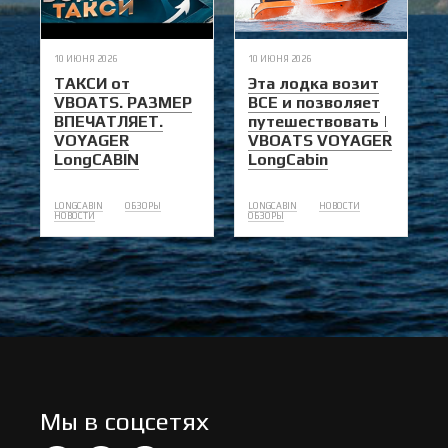
10 ИЮНЯ 2026
10 ИЮНЯ 2026
ТАКСИ от
Эта лодка возит
VBOATS. РАЗМЕР
ВСЕ и позволяет
ВПЕЧАТЛЯЕТ.
путешествовать |
VOYAGER
VBOATS VOYAGER
LongCABIN
LongCabin
LONGCABIN
ОБЗОРЫ
LONGCABIN
НОВОСТИ
НОВОСТИ
ОБЗОРЫ
Мы в соцсетях