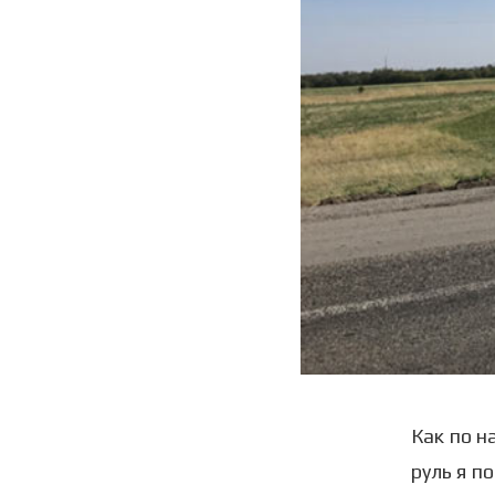
Как по н
руль я п