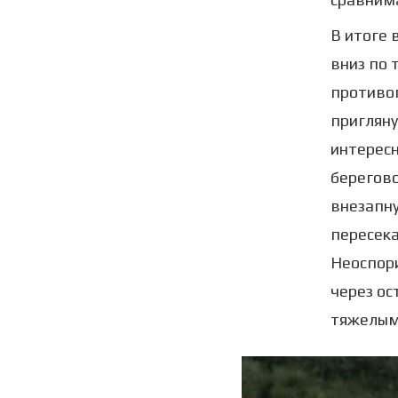
В итоге 
вниз по 
противоп
пригляну
интересн
берегово
внезапну
пересека
Неоспори
через ос
тяжелыми