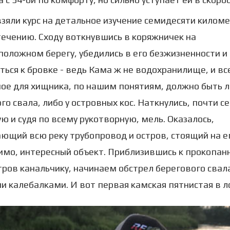
взяли курс на детальное изучение семидесяти килом
течению. Сходу воткнувшись в коряжничек на
оложном берегу, убедились в его безжизненности и
ться к бровке - ведь Кама ж не водохранилище, и вс
ое для хищника, по нашим понятиям, должно быть л
го свала, либо у островных кос. Наткнулись, почти се
ю и судя по всему рукотворную, мель. Оказалось,
ющий всю реку трубопровод и остров, стоящий на ег
мо, интересный объект. Приблизившись к прокопан
тров канальчику, начинаем обстрел берегового свал
 калебалками. И вот первая камская пятнистая в л