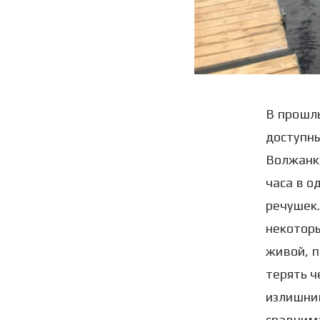
В прошлы
доступны
Волжанка
часа в о
речушек.
некоторы
живой, п
терять ч
излишним
сравнима