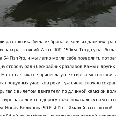
й раз тактика была выбрана, исходя из дальних гра
х нам расстояний. А это 100-150км. Тогда у нас была
 54 FishPro, и мы легко могли себе позволить потра
дну сторону ради бескрайних разливов Камы и других
 Но та тактика не принесла успеха из-за метеозави
х продувных участков реки - уж очень сложно сохра
рыгая с вылетом двигателя по длинной камской волн
етыре часа лова на дорогу тоже показалось нам в эт
. Новая Волжанка 50 FishPro с Ямахой в сотню кобы
 с 54-ой по комфорту, но сильно уступает ей в скорос