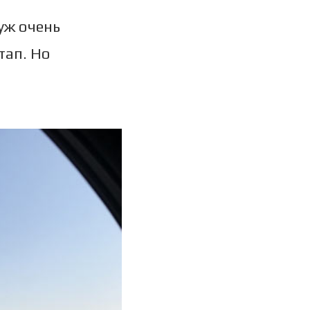
 уж очень
тап. Но