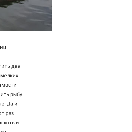
ниц
тить два
 мелких
симости
нить рыбу
е. Да и
от раз
л хоть и
ти.