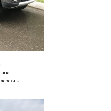
и.
ешные
 дороги в