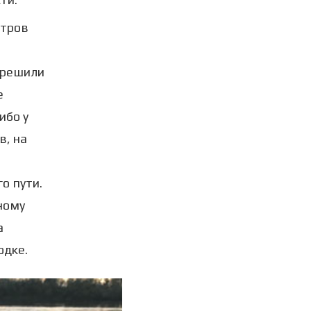
етров
 решили
е
ибо у
в, на
о пути.
ному
а
одке.