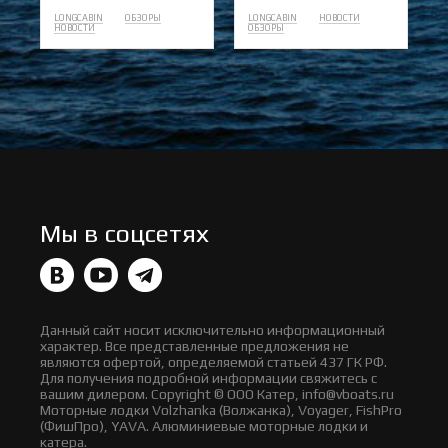
LONGCABIN
ОБЗОРЫ
LONGCABIN
НОВОСТИ
НОВОСТИ
ОБЗОРЫ
Мы в соцсетях
Данный сайт носит исключительно информационный
характер. Все представленные предложения не
являются офертой, определяемой статьей 437 ГК РФ.
Для получения подробной информации свяжитесь с
вашим дилером. Copyright © ООО Катер, info@vboats.ru
Моторные лодки Volzhanka (Волжанка), Voyager, FishPro
(ФишПро), YAVA. Алюминиевые моторные лодки и
катера.