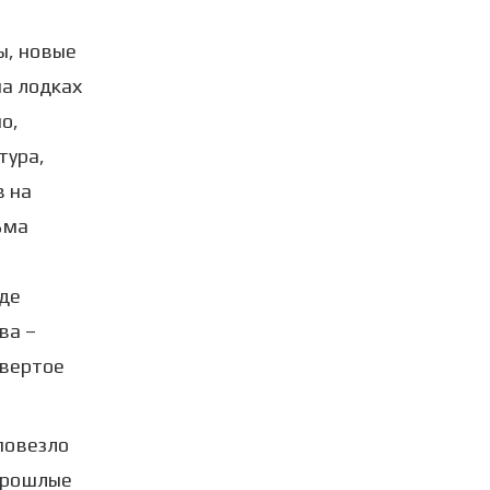
ы, новые
на лодках
о,
тура,
в на
ьма
й
нде
ва –
твертое
повезло
 Прошлые