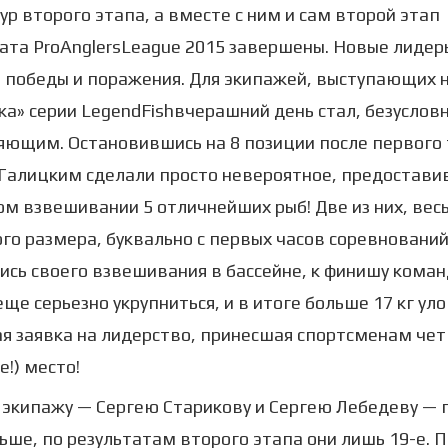
ур второго этапа, а вместе с ним и сам второй этап
та ProAnglersLeague 2015 завершены. Новые лидер
 победы и поражения. Для экипажей, выступающих 
а» серии LegendFishвчерашний день стал, безусловн
ющим. Остановившись на 8 позиции после первого 
 Галицким сделали просто невероятное, предостави
м взвешивании 5 отличнейших рыб! Две из них, вес
го размера, буквально с первых часов соревновани
сь своего взвешивания в бассейне, к финишу кома
еще серьезно укрупниться, и в итоге больше 17 кг уло
я заявка на лидерство, принесшая спортсменам че
е!) место!
экипажу — Сергею Старикову и Сергею Лебедеву — 
ьше, по результатам второго этапа они лишь 19-е.