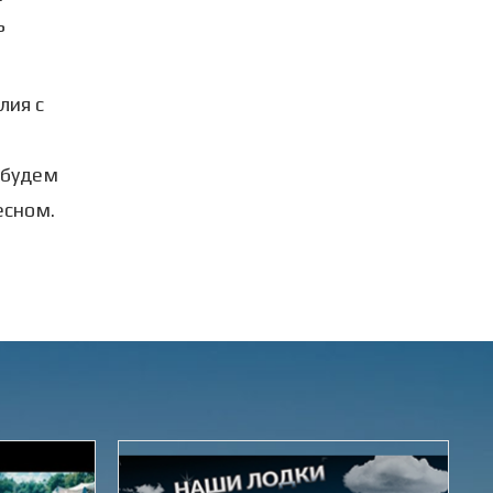
ь
лия с
 будем
есном.