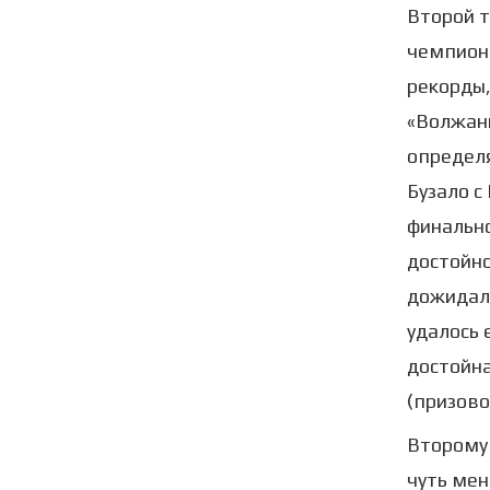
Второй т
чемпиона
рекорды,
«Волжанк
определя
Бузало с
финально
достойно
дожидали
удалось 
достойна
(призово
Второму 
чуть мен