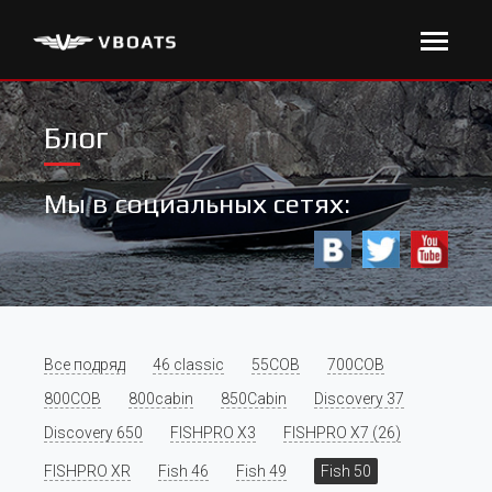
Блог
Мы в социальных сетях:
Все подряд
46 classic
55COB
700COB
800COB
800cabin
850Cabin
Discovery 37
Discovery 650
FISHPRO X3
FISHPRO X7 (26)
FISHPRO XR
Fish 46
Fish 49
Fish 50