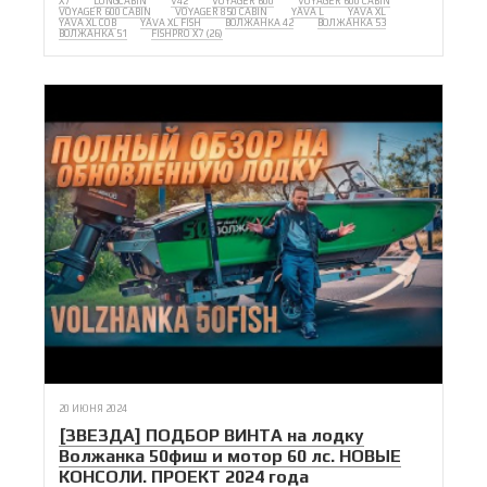
X7
LONGCABIN
V42
VOYAGER 600
VOYAGER 600 CABIN
VOYAGER 600 CABIN
VOYAGER 850 CABIN
YAVA L
YAVA XL
YAVA XL COB
YAVA XL FISH
ВОЛЖАНКА 42
ВОЛЖАНКА 53
ВОЛЖАНКА 51
FISHPRO X7 (26)
20 ИЮНЯ 2024
[ЗВЕЗДА] ПОДБОР ВИНТА на лодку
Волжанка 50фиш и мотор 60 лс. НОВЫЕ
КОНСОЛИ. ПРОЕКТ 2024 года