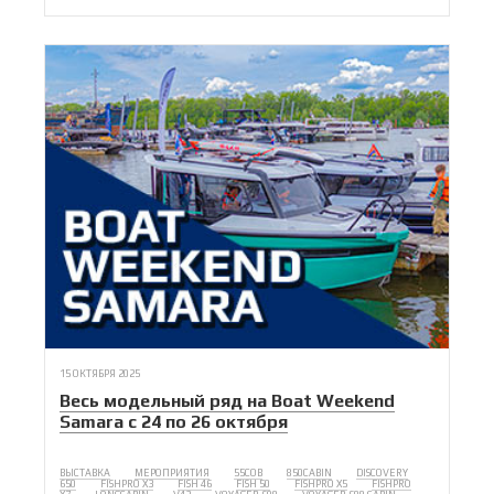
15 ОКТЯБРЯ 2025
Весь модельный ряд на Boat Weekend
Samara с 24 по 26 октября
ВЫСТАВКА
МЕРОПРИЯТИЯ
55COB
850CABIN
DISCOVERY
650
FISHPRO X3
FISH 46
FISH 50
FISHPRO X5
FISHPRO