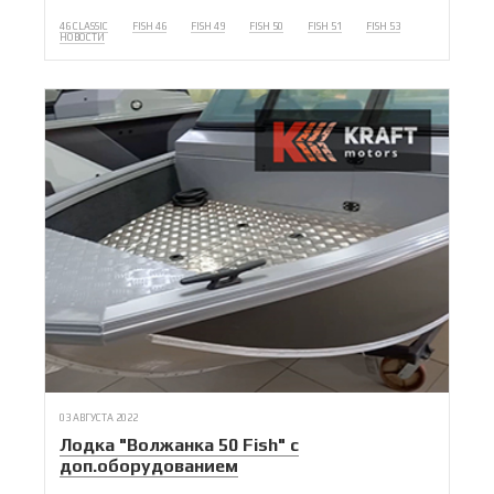
46 CLASSIC
FISH 46
FISH 49
FISH 50
FISH 51
FISH 53
НОВОСТИ
03 АВГУСТА 2022
Лодка "Волжанка 50 Fish" с
доп.оборудованием