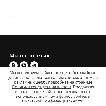
Мы в соцсетях
Мы используем файлы cookie, чтобы вам было
удобнее пользоваться нашим сайтом, а так же в
Данный сайт носит исключительно информационный
рекламных целях, подробнее на странице
характер. Все представленные предложения не
являются офертой, определяемой статьей 437 ГК РФ.
Политики конфиденциальности
. Продолжая
Для получения подробной информации свяжитесь с
использование сайта, вы соглашаетесь c
вашим дилером. Copyright © ООО Катер, info@vboats.ru
использованием нами файлов cookies и
Моторные лодки Volzhanka (Волжанка), Voyager, FishPro
Политикой конфиденциальности
.
(ФишПро), YAVA. Алюминиевые моторные лодки и
катера.