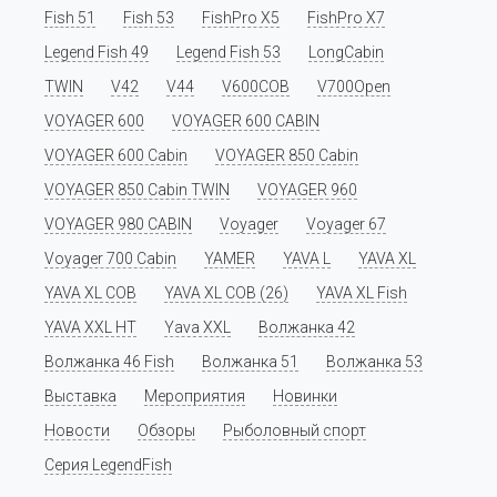
Fish 51
Fish 53
FishPro X5
FishPro X7
Legend Fish 49
Legend Fish 53
LongCabin
TWIN
V42
V44
V600COB
V700Open
VOYAGER 600
VOYAGER 600 CABIN
VOYAGER 600 Cabin
VOYAGER 850 Cabin
VOYAGER 850 Cabin TWIN
VOYAGER 960
VOYAGER 980 CABIN
Voyager
Voyager 67
Voyager 700 Cabin
YAMER
YAVA L
YAVA XL
YAVA XL COB
YAVA XL COB (26)
YAVA XL Fish
YAVA XXL HT
Yava XXL
Волжанка 42
Волжанка 46 Fish
Волжанка 51
Волжанка 53
Выставка
Мероприятия
Новинки
Новости
Обзоры
Рыболовный спорт
Серия LegendFish