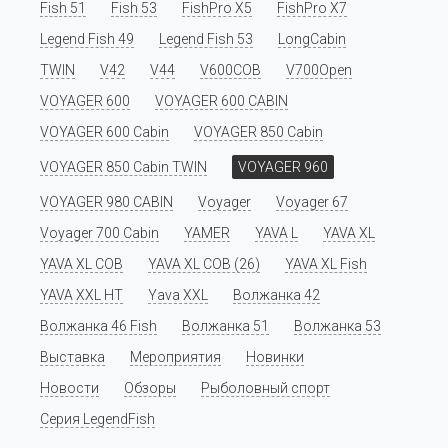
Fish 51
Fish 53
FishPro X5
FishPro X7
Legend Fish 49
Legend Fish 53
LongCabin
TWIN
V42
V44
V600COB
V700Open
VOYAGER 600
VOYAGER 600 CABIN
VOYAGER 600 Cabin
VOYAGER 850 Cabin
VOYAGER 850 Cabin TWIN
VOYAGER 960
VOYAGER 980 CABIN
Voyager
Voyager 67
Voyager 700 Cabin
YAMER
YAVA L
YAVA XL
YAVA XL COB
YAVA XL COB (26)
YAVA XL Fish
YAVA XXL HT
Yava XXL
Волжанка 42
Волжанка 46 Fish
Волжанка 51
Волжанка 53
Выставка
Мероприятия
Новинки
Новости
Обзоры
Рыболовный спорт
Серия LegendFish