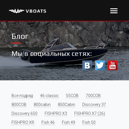
Блог
Мы в социальных сетях:
Все подряд
46 classic
55COB
700COB
800COB
800cabin
850Cabin
Discovery 37
Discovery 650
FISHPRO X3
FISHPRO X7 (26)
FISHPRO XR
Fish 46
Fish 49
Fish 50