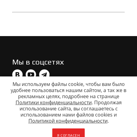
Мы в соцсетях
Мы используем файлы cookie, чтобы вам было
удобнее пользоваться нашим сайтом, а так же в
Данный сайт носит исключительно информационный
рекламных целях, подробнее на странице
характер. Все представленные предложения не
являются офертой, определяемой статьей 437 ГК РФ.
Политики конфиденциальности
. Продолжая
Для получения подробной информации свяжитесь с
использование сайта, вы соглашаетесь c
вашим дилером. Copyright © ООО Катер, info@vboats.ru
использованием нами файлов cookies и
Моторные лодки Volzhanka (Волжанка), Voyager, FishPro
Политикой конфиденциальности
.
(ФишПро), YAVA. Алюминиевые моторные лодки и
катера.
Я СОГЛАСЕН